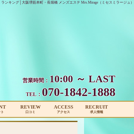
ランキング│大阪堺筋本町・長堀橋 メンズエステ Mrs.Mirage（ミセスミラージュ）
10:00 ～ LAST
営業時間：
070-1842-1888
TEL：
NT
REVIEW
ACCESS
RECRUIT
ント
口コミ
アクセス
求人情報